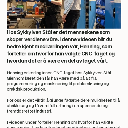
Hos Sykkylven Stål er det menneskene som 
skaper verdiene våre. I denne videoen blir du 
bedre kjent med lærlingen vår, Henning, som 
forteller om hvorfor han valgte CNC-faget og 
hvordan det er å være en del av laget vårt.
Henning er lærling innen CNC-faget hos Sykkylven Stål. 
Gjennom læretiden får han være med på alt fra 
programmering og maskinering til problemløsning og 
praktisk produksjon.
For oss er det viktig å gi unge fagarbeidere muligheten til å 
utvikle seg og få verdifull erfaring i en spennende og 
fremtidsrettet industri.
I videoen under forteller Henning om hvorfor han valgte 
denne veien, hva han liker best med jobben, og hvordan det 